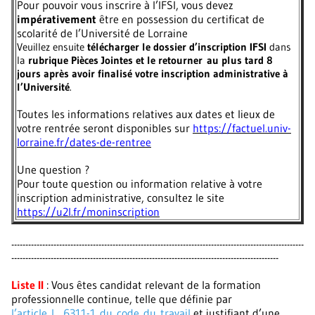
Pour pouvoir vous inscrire à l’IFSI, vous devez
impérativement
être en possession du certificat de
scolarité de l’Université de Lorraine
Veuillez ensuite
télécharger le dossier d’inscription IFSI
dans
la
rubrique Pièces Jointes
et le retourner
au plus tard 8
jours après avoir finalisé votre inscription administrative à
l’Université
.
Toutes les informations relatives aux dates et lieux de
votre rentrée seront disponibles sur
https://factuel.univ-
lorraine.fr/dates-de-rentree
Une question ?
Pour toute question ou information relative à votre
inscription administrative, consultez le site
https://u2l.fr/moninscription
--------------------------------------------------------------------------------------------------------
-----------------------------------------------------------------------------------------------
Liste II
: Vous êtes candidat relevant de la formation
professionnelle continue, telle que définie par
l’article L. 6311-1 du code du travail
et justifiant d’une