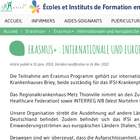
Écoles et Instituts de Formation e
ACCUEIL
INFIRMIERS
AIDES-SOIGNANTS
PUÉRICULTUR
Accueil
›
Erasmus+
›
Erasmus+ : Internationale und europäische 
ERASMUS+ : INTERNATIONALE UND EURO
Article publié le 31 janv. 2018, Dernière modification le 24 févr. 2022
Die Teilnahme am Erasmus Programm gehört zur internation
Krankenhauses Briey, beide zuständig für das IFSI-Krankenp
Das Regionalkrankenhaus Metz Thionville nimmt an den 
Healthcare Federation) sowie INTERREG IVB (West Nortehrn 
Unsere Organisation strebt die Ausdehnung auf andere Län
Deutschland befindet. Zudem befindet sich das IFSI an 
Einwanderungsströmen aus europäischen Ländern (Italien, Sp
Deswegen sind wir überzeugt, dass die Aufgeschlossenheit,