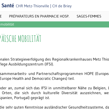
n Santé
CHR Metz-Thionville | CH de Briey
E
PRÉPARATEURS EN PHARMACIE HOSP.
SAGES-FEMMES
mobilität
PÄISCHE MOBILITÄT
alen Strategieverfolgung des Regionalkrankenhauses Metz Thion
flege Ausbildungszentrum (IFSI).
Zusammenarbeits- und Partnerschaftsprogrammen HOPE (Europea
Europe Health and Democratic Changes) teil.
der an, zumal sich das IFSI in unmittelbarer Nähe zu Belgien
Orten, die sich durch kulturelle Diversität auszeichnen, w
anien, Portugal) geprägt ist.
 die sehr guten Kenntnisse ausländischer Gesundheitssysteme, d