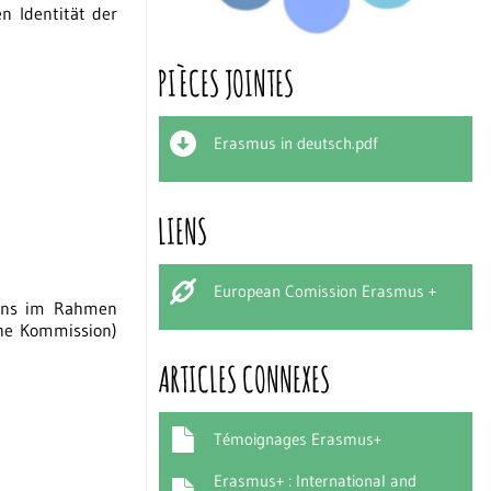
n Identität der
PIÈCES JOINTES
Erasmus in deutsch.pdf
LIENS
European Comission Erasmus +
 uns im Rahmen
he Kommission)
ARTICLES CONNEXES
Témoignages Erasmus+
Erasmus+ : International and