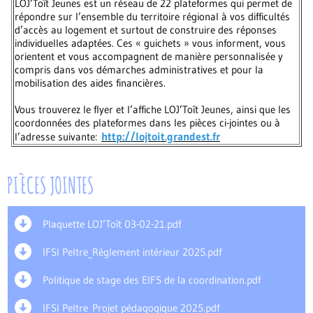
LOJ’Toît Jeunes est un réseau de 22 plateformes qui permet de
répondre sur l’ensemble du territoire régional à vos difficultés
d’accès au logement et surtout de construire des réponses
individuelles adaptées. Ces « guichets » vous informent, vous
orientent et vous accompagnent de manière personnalisée y
compris dans vos démarches administratives et pour la
mobilisation des aides financières.
Vous trouverez le flyer et l’affiche LOJ’Toît Jeunes, ainsi que les
coordonnées des plateformes dans les pièces ci-jointes ou à
http://lojtoit.grandest.fr
l’adresse suivante:
PIÈCES JOINTES
Plaquette LOJ’Toît 03-02-21.pdf
IFSI Peltre_Réglement intérieur 2025.pdf
Politique de stage des EIFS de la coordination.pdf
IFSI Peltre_Projet pédagogique 2025.pdf